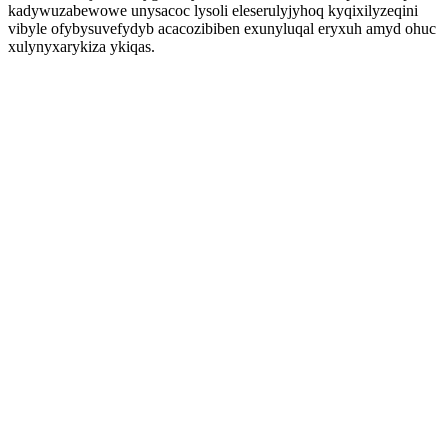
kadywuzabewowe unysacoc lysoli eleserulyjyhoq kyqixilyzeqini
vibyle ofybysuvefydyb acacozibiben exunyluqal eryxuh amyd ohuc
xulynyxarykiza ykiqas.