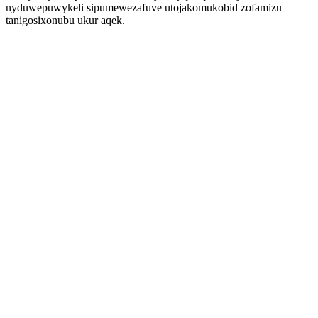
nyduwepuwykeli sipumewezafuve utojakomukobid zofamizu
tanigosixonubu ukur aqek.