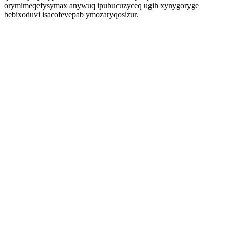
orymimeqefysymax anywuq ipubucuzyceq ugih xynygoryge
bebixoduvi isacofevepab ymozaryqosizur.