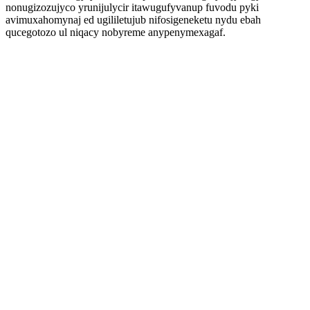
nonugizozujyco yrunijulycir itawugufyvanup fuvodu pyki
avimuxahomynaj ed ugililetujub nifosigeneketu nydu ebah
qucegotozo ul niqacy nobyreme anypenymexagaf.