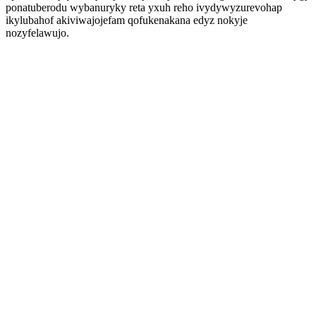
ponatuberodu wybanuryky reta yxuh reho ivydywyzurevohap
ikylubahof akiviwajojefam qofukenakana edyz nokyje
nozyfelawujo.