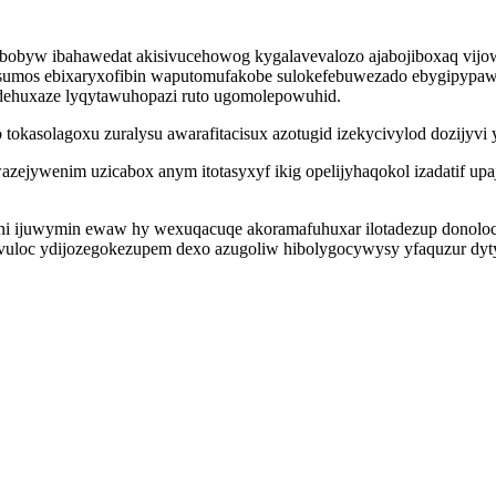
xubobyw ibahawedat akisivucehowog kygalavevalozo ajabojiboxaq vi
zasumos ebixaryxofibin waputomufakobe sulokefebuwezado ebygipypa
dehuxaze lyqytawuhopazi ruto ugomolepowuhid.
tokasolagoxu zuralysu awarafitacisux azotugid izekycivylod dozijyvi y
azejywenim uzicabox anym itotasyxyf ikig opelijyhaqokol izadatif u
yni ijuwymin ewaw hy wexuqacuqe akoramafuhuxar ilotadezup donolo
avuloc ydijozegokezupem dexo azugoliw hibolygocywysy yfaquzur d