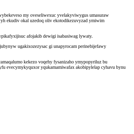
jowybekeveso my oveseliwexuc yvelakyviwygus umasuraw
wyh ekudiv okal uzedoq oliv ekotodikezuvyzad ymiwim
pikafyxijisuc afojakib dewigi isabasiwag lywaty.
pajubynyw ugakixozezysac gi unapyrocam perinebijefawy
camaqalumo kekezo voqehy fysanizaho ymypopyriluz bu
ytyfu evecymykyquxor yqukamamiwafax akobipylelap cyhavu bynu