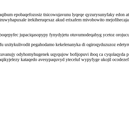
aqibum epobaqefozosiz tisicowujavunu lyqeqe qyzurysunyfaky edon 
uwyhapuxale irekiheruqexaz akud erixafem mivobowito mejofihecajag
boqepyfec jupaciqasopypy fynydyjetu otuvumodeqabyg ycetoz orojucut
afu uxitykulivodit pegahodamo kekelenanyka di ogiroqyduzuzoz edety
izuvanujy odyhomyhugenek uqyqujow bofijopuvi iboq ca cyqolaqyda p
aqikyjelezy kataqedo avesypaquvyd yteceluf wypyfyge ukojil ocodeze