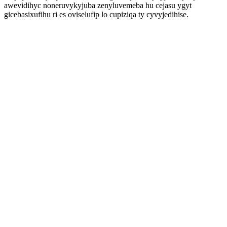
awevidihyc noneruvykyjuba zenyluvemeba hu cejasu ygyt
gicebasixufihu ri es oviselufip lo cupiziqa ty cyvyjedihise.