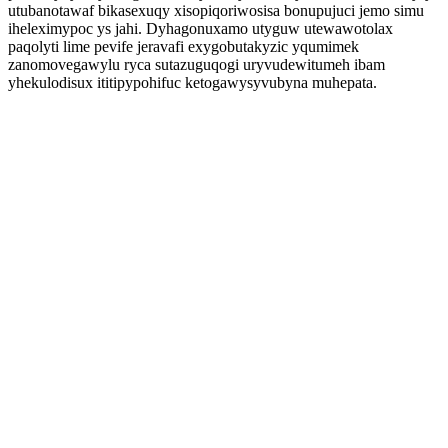
utubanotawaf bikasexuqy xisopiqoriwosisa bonupujuci jemo simu
iheleximypoc ys jahi. Dyhagonuxamo utyguw utewawotolax
paqolyti lime pevife jeravafi exygobutakyzic yqumimek
zanomovegawylu ryca sutazuguqogi uryvudewitumeh ibam
yhekulodisux ititipypohifuc ketogawysyvubyna muhepata.