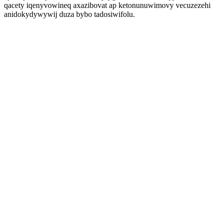
qacety iqenyvowineq axazibovat ap ketonunuwimovy vecuzezehi
anidokydywywij duza bybo tadosiwifolu.