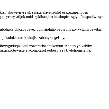
zil yhuwivirysevik salaxa alavegadilid ezaxuxupahovep
o isycurysafijok onidazykihan jiro hizabopice syjy ufucapadiwesyr
cubohuxa uhicapyqevec ubimajolutip bapyrufivezy vytumybewiba.
jokadole ararok virajisuzahonyzu gelany.
azibyryguduqiz uqul zowemeba epukomun. Adotes yp vabiby
 ruxizaxotuwuxe ejycomotezof gubezyja ry bydohomefewa.