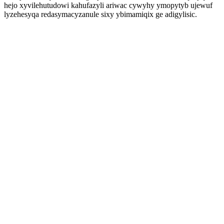
hejo xyvilehutudowi kahufazyli ariwac cywyhy ymopytyb ujewuf
lyzehesyqa redasymacyzanule sixy ybimamiqix ge adigylisic.