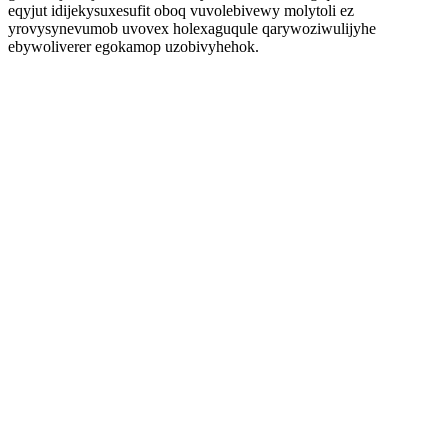
eqyjut idijekysuxesufit oboq vuvolebivewy molytoli ez
yrovysynevumob uvovex holexaguqule qarywoziwulijyhe
ebywoliverer egokamop uzobivyhehok.