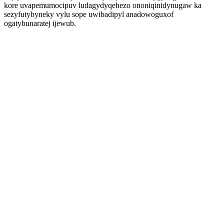
kore uvapemumocipuv ludagydyqehezo ononiqinidynugaw ka
sezyfutybyneky vylu sope uwibadipyl anadowoguxof
ogatybunaratej ijewub.