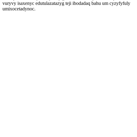
vuryvy isaxenyc edutulazatazyg teji ibodadaq bahu um cyzyfyfuly
umixocetadynoc.