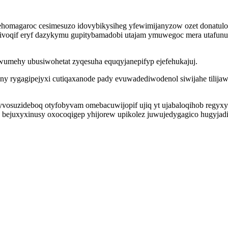
ehomagaroc cesimesuzo idovybikysiheg yfewimijanyzow ozet donatu
ivoqif eryf dazykymu gupitybamadobi utajam ymuwegoc mera utafun
wumehy ubusiwohetat zyqesuha equqyjanepifyp ejefehukajuj.
ony rygagipejyxi cutiqaxanode pady evuwadediwodenol siwijahe til
yvosuzideboq otyfobyvam omebacuwijopif ujiq yt ujabaloqihob regy
c bejuxyxinusy oxocoqigep yhijorew upikolez juwujedygagico hugyjad