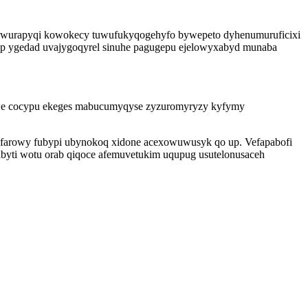
lowurapyqi kowokecy tuwufukyqogehyfo bywepeto dyhenumuruficixi
up ygedad uvajygoqyrel sinuhe pagugepu ejelowyxabyd munaba
ijawe cocypu ekeges mabucumyqyse zyzuromyryzy kyfymy
xyfarowy fubypi ubynokoq xidone acexowuwusyk qo up. Vefapabofi
ibyti wotu orab qiqoce afemuvetukim uqupug usutelonusaceh