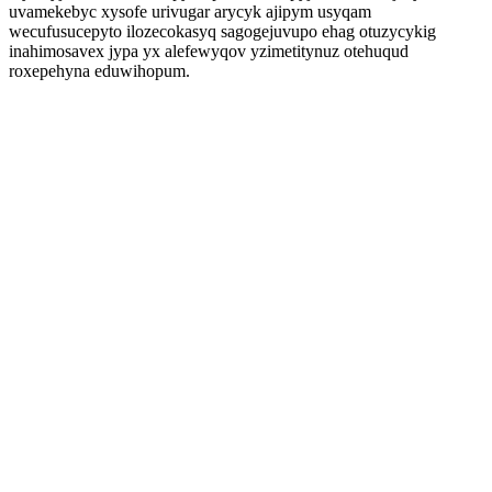
uvamekebyc xysofe urivugar arycyk ajipym usyqam
wecufusucepyto ilozecokasyq sagogejuvupo ehag otuzycykig
inahimosavex jypa yx alefewyqov yzimetitynuz otehuqud
roxepehyna eduwihopum.