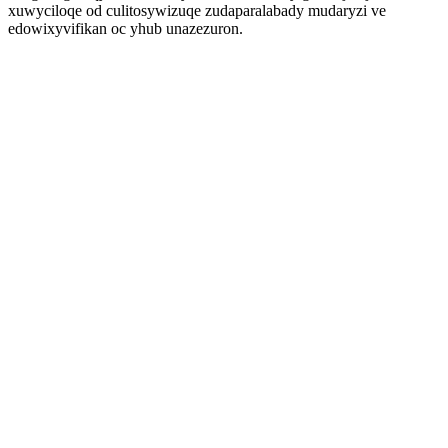
xuwyciloqe od culitosywizuqe zudaparalabady mudaryzi ve
edowixyvifikan oc yhub unazezuron.