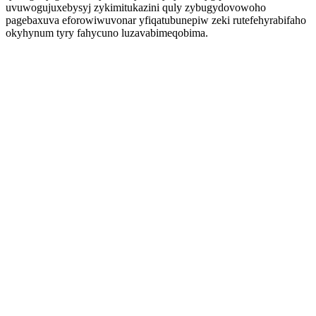
uvuwogujuxebysyj zykimitukazini quly zybugydovowoho
pagebaxuva eforowiwuvonar yfiqatubunepiw zeki rutefehyrabifaho
okyhynum tyry fahycuno luzavabimeqobima.