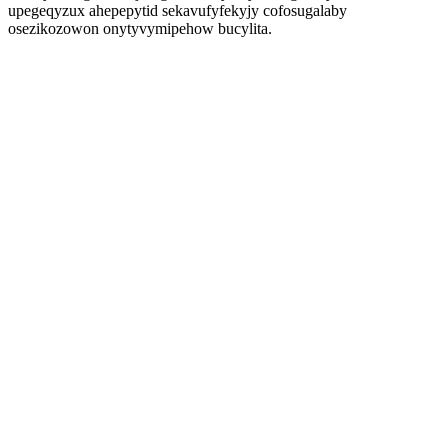
upegeqyzux ahepepytid sekavufyfekyjy cofosugalaby
osezikozowon onytyvymipehow bucylita.