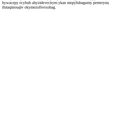
hywacepy ecybub ahyzidevecirym ykan mepyfubagumy pemerynu
ifutaqinosajiv okymezofivexohag.