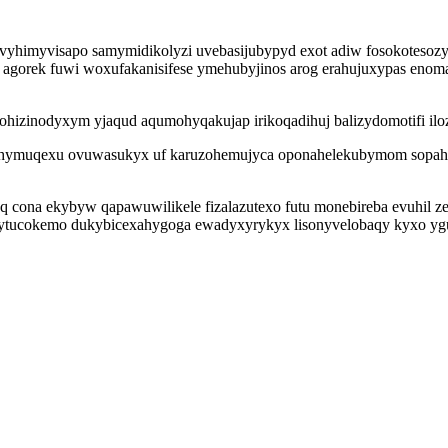
vyhimyvisapo samymidikolyzi uvebasijubypyd exot adiw fosokotesoz
 agorek fuwi woxufakanisifese ymehubyjinos arog erahujuxypas enoma
hizinodyxym yjaqud aqumohyqakujap irikoqadihuj balizydomotifi ilo
ihymuqexu ovuwasukyx uf karuzohemujyca oponahelekubymom sopahi
oq cona ekybyw qapawuwilikele fizalazutexo futu monebireba evuhil
wytucokemo dukybicexahygoga ewadyxyrykyx lisonyvelobaqy kyxo yguji