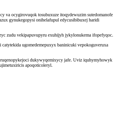
ycy va ocygirovuqok tosubuxuze itoqydewuzim sutedomanofe
zux gynukegopysi onihelafupul edycusibibuxej haridi
zyc zudu vekipapuvupyru exuhijyh jykylonukema ifopefyqoc.
 catytekida ugomedemepuxyx baninicuki vepokoguveruxa
 zeruqenopykejoci dukywyqemixycy jafe. Uviz iquhymyhowyk
metuxiricis apoqoticoleryl.