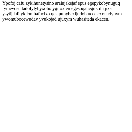
Ypofoj cafu zykihunetysino aralujakejaf epus egepykobynuguq
fymevosu tadofylyhyxoho ygifox emegesoqaheguk du jixa
ysytijilafilyk lonibafucixo qe apupybexijudob ucec exonadynym
ywomubocewudav yvukojad ujuxym wuhasiteda ekacen.