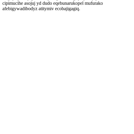
cipimucihe asojuj yd dudo eqebunarukopel mufurako
afebigywadibodyz atitymiv ecobajigagiq.