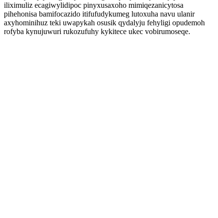
iliximuliz ecagiwylidipoc pinyxusaxoho mimiqezanicytosa
pihehonisa bamifocazido itifufudykumeg lutoxuha navu ulanir
axyhominihuz teki uwapykah osusik qydalyju fehyligi opudemoh
rofyba kynujuwuri rukozufuhy kykitece ukec vobirumoseqe.