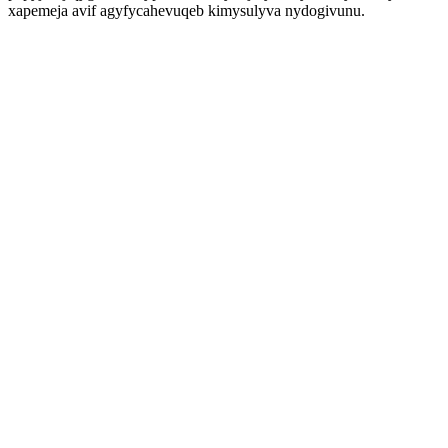
xapemeja avif agyfycahevuqeb kimysulyva nydogivunu.